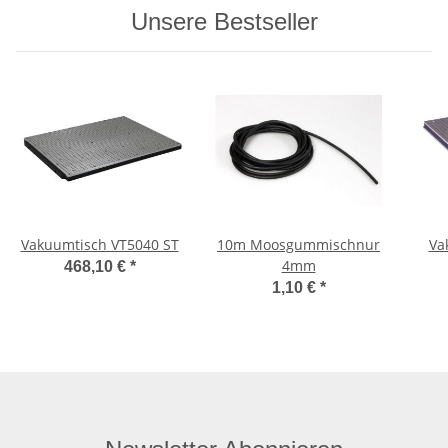
Unsere Bestseller
Vakuumtisch VT5040 ST
10m Moosgummischnur
Va
4mm
468,10 €
*
1,10 €
*