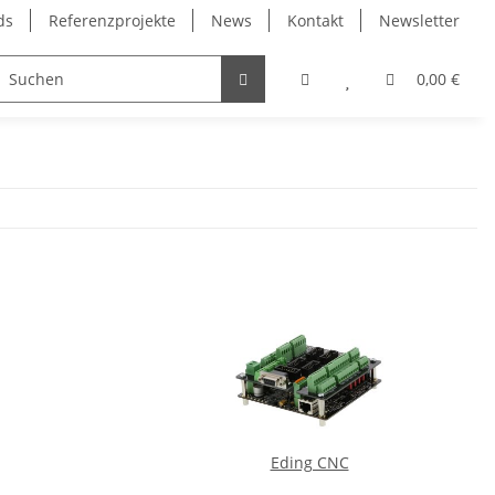
ds
Referenzprojekte
News
Kontakt
Newsletter
Frässpindeln
Lagertechnik
Lineartechnik
0,00 €
Eding CNC