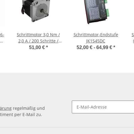
6-
Schrittmotor 3,0 Nm /
Schrittmotor-Endstufe
S
,5A
2,0 A / 200 Schritte /
JK1545DC
JK60HS88-2008
51,00 €
*
52,00 € -
64,99 €
*
lärung
regelmäßig und
timent per E-Mail zu.