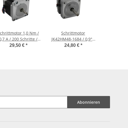
chrittmotor 1,0 Nm /
Schrittmotor
0,7 A / 200 Schritte /
JK42HM48-1684 / 0,9° /
JK57HS51-0604
400 Schritte
29,50 €
*
24,80 €
*
Abonnieren