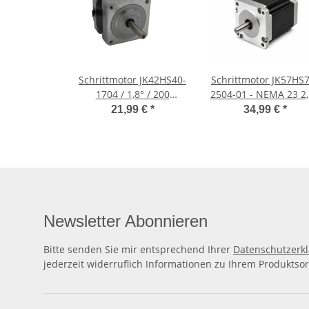
Schrittmotor JK42HS40-
Schrittmotor JK57HS7
1704 / 1,8° / 200
2504-01 - NEMA 23 2
Schritte
76mm
21,99 €
*
34,99 €
*
Newsletter Abonnieren
Bitte senden Sie mir entsprechend Ihrer
Datenschutzerk
jederzeit widerruflich Informationen zu Ihrem Produktsor