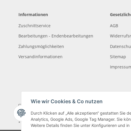
Informationen
Gesetzlic
Zuschnittservice
AGB
Bearbeitungen - Endenbearbeitungen
Widerrufs
Zahlungsmöglichkeiten
Datenschu
Versandinformationen
Sitemap
Impressu
Wie wir Cookies & Co nutzen
Durch Klicken auf „Alle akzeptieren“ gestatten Sie 
Analytics, Google Ads, Google Tag Manager. Sie könn
* Alle Preise inkl. gesetzlicher USt., zzgl.
Versand
, zzgl.
Mindermengenzusch
Weitere Details finden Sie unter
Konfigurieren
und in